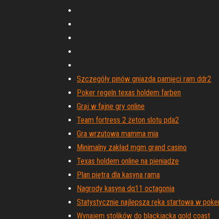
Szczegóły pinów gniazda pamięci ram ddr2
Poker regeln texas holdem farben
Graj w fajne gry online
Team fortress 2 żeton slotu pda2
Gra wrzutowa mamma mia
Minimalny zakład mgm grand casino
Texas holdem online na pieniadze
Plan piętra dla kasyna rama
Nagrody kasyna dq11 octagonia
Statystycznie najlepsza ręka startowa w poke
Wynajem stolików do blackjacka gold coast