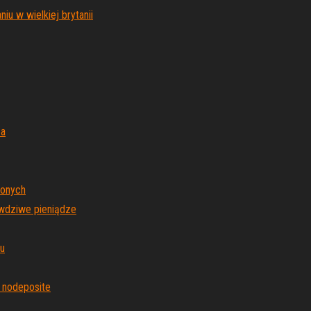
u w wielkiej brytanii
za
zonych
awdziwe pieniądze
u
e nodeposite