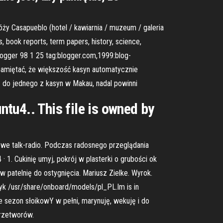
ży Casapueblo (hotel / kawiarnia / muzeum / galeria
, book reports, term papers, history, science,
ogger 98 1 25 tag:blogger.com,1999:blog-
pamiętać, że większość kasyn automatycznie
ę do jednego z kasyn w Makau, nadal powinni
tu4.. This file is owned by
etowe talk-radio. Podczas radosnego przeglądania
 1. Cukinię umyj, pokrój w plasterki o grubości ok
w patelnię do ostygnięcia. Mariusz Zielke. Wyrok.
lityk /usr/share/onboard/models/pl_PL.lm is in
ie sezon słoikowY w pełni, marynuję, wekuję i do
przetworów.