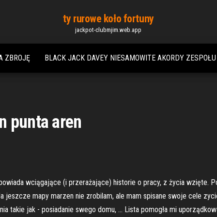
ty rurowe koło fortuny
jackpot-clubmjim.web.app
A ZBROJĘ
BLACK JACK DAVEY NIESAMOWITE AKORDY ZESPOŁ
n punta aren
wiada wciągające (i przerażające) historie o pracy, z życia wzięte. P
1 Ja jeszcze mapy marzen nie zrobilam, ale mam spisane swoje cele zyc
ia takie jak - posiadanie swego domu, … Lista pomogła mi uporządkow