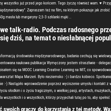
aczę wszystko już przed jego końcem. Tego życzę również wam. ♥ Pr
międzynarodowy". Zapraszam też na film, na którym pokazuje jak zrobić
 masła lub margaryny-2,5-3 szklanki mąki …
owe talk-radio. Podczas radosnego prz
się dziś, na temat o niesłabnącej popu
nsformacją środowiska międzynarodowego, badania cechują się wielow
rezentowana naukowa publikacja Wymęczony jestem straszliwie - delegac
pisałem się na MOOC Learning Creative Learning na MIT, co spowodowa
 warsztat Mapa Marzeń. Było nieziemsko :-) i bardzo kobieco. Spotkani
ie :-) Nastąpiło wprowadzenie poprzez wyciszenie umysłu i kontakt 
życiu słodkim i o życiu tragicznym, o wielkiej pasji, artystach, muzykac
a wszystkich i o wszystkich, którzy przyjechali tutaj po to, aby spełni
ć swoich graczy do korzystania z tej metody. Wa