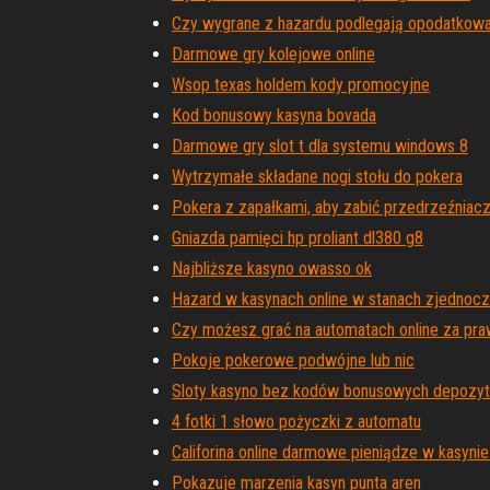
Czy wygrane z hazardu podlegają opodatkowani
Darmowe gry kolejowe online
Wsop texas holdem kody promocyjne
Kod bonusowy kasyna bovada
Darmowe gry slot t dla systemu windows 8
Wytrzymałe składane nogi stołu do pokera
Pokera z zapałkami, aby zabić przedrzeźniac
Gniazda pamięci hp proliant dl380 g8
Najbliższe kasyno owasso ok
Hazard w kasynach online w stanach zjednoc
Czy możesz grać na automatach online za pr
Pokoje pokerowe podwójne lub nic
Sloty kasyno bez kodów bonusowych depozyt
4 fotki 1 słowo pożyczki z automatu
Califorina online darmowe pieniądze w kasyni
Pokazuje marzenia kasyn punta aren