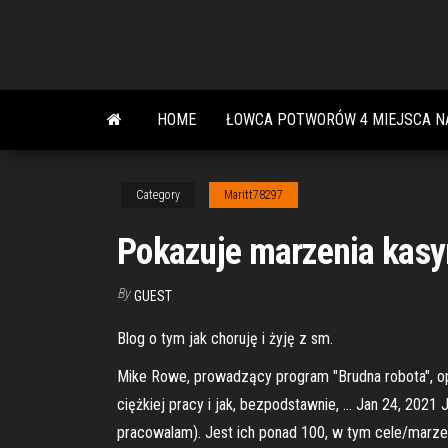
Skip
to
the
content
HOME
ŁOWCA POTWORÓW 4 MIEJSCA N
Category
Maritt78297
Pokazuje marzenia kasy
By
GUEST
Blog o tym jak choruję i żyję z sm.
Mike Rowe, prowadzący program "Brudna robota", opo
ciężkiej pracy i jak, bezpodstawnie, … Jan 24, 202
pracowalam). Jest ich ponad 100, w tym cele/marzen