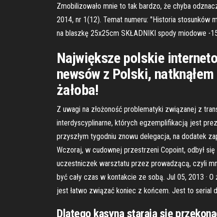
Zmobilizowało mnie to tak bardzo, że chyba odzn
2014, nr 1(12). Temat numeru: "Historia stosunków 
na blaszkę 25x25cm SKŁADNIKI spody miodowe -150g
Największe polskie internet
newsów z Polski, natknąłem 
żałoba!
Z uwagi na złożoność problematyki związanej z tra
interdyscyplinarne, których egzemplifikacją jest p
przyszłym tygodniu znowu delegacja, na dodatek za
Wczoraj, w cudownej przestrzeni Copoint, odbył się
uczestniczek warsztatu przez prowadzącą, czyli mn
być cały czas w kontakcie ze sobą. Jul 05, 2013 · O 
jest łatwo związać koniec z końcem. Jest to serial dl
Dlatego kasyna starają się przekona