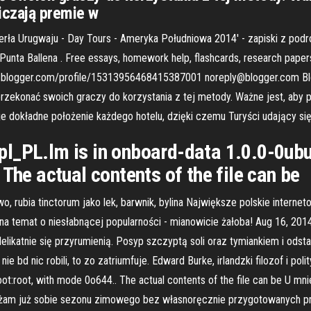
liczają premie w
rła Urugwaju - Day Tours - Ameryka Południowa 2014' - zapiski z podró
Punta Ballena . Free essays, homework help, flashcards, research papers
ww.blogger.com/profile/15313956468415387001 noreply@blogger.com Bl
zekonać swoich graczy do korzystania z tej metody. Ważne jest, aby 
 dokładne położenie każdego hotelu, dzięki czemu Turyści udający si
l_PL.lm is in onboard-data 1.0.0-0ubun
The actual contents of the file can be
two, rubia tinctorum jako lek, barwnik, bylina Największe polskie intern
a temat o niesłabnącej popularności - mianowicie żałoba! Aug 16, 2014 ·
elikatnie się przyrumienią. Posyp szczyptą soli oraz tymiankiem i odsta
ie bd nic robili, to zo zatriumfuje. Edward Burke, irlandzki filozof i po
root:root, with mode 0o644.. The actual contents of the file can be U mn
brażam już sobie sezonu zimowego bez własnoręcznie przygotowanych 