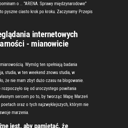
zypominam o … "ARENA. Sprawy międzynarodowe"
 to pyszne ciasto krok po kroku. Zaczynamy Przepis
eglądania internetowych
larności - mianowicie
ymiarowością. Wymóg ten spełniają badania
ja, studia, w ten weekend znowu studia, w
ło, że nie mam zbyt dużo czasu na blogowanie.
e rozpoczęło się od uroczystego powitania
z własnym sercem po to, by tworząc Mapę Marzeń
h, poetach oraz o tych najzwyklejszych, którym nie
ć swoje marzenia.
żne jest, aby pamiętać, że