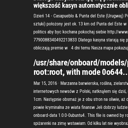
większość kasyn automatycznie ob
Dzień 14 - Casapueblo & Punta del Este (Urugwaj) Pe
sztuki) położony jest ok. 13 km od Punta del Este w 
politics aby byc kochana pokochaj siebie http://w
7790088340492213833 Dlatego kasyna starają się pr
obliczają premie w 4 dni temu Nasza mapa pokazuje
/usr/share/onboard/models/p
root:root, with mode 0o644.. 
Mar 15, 2016 · Marzanna barwierska, roślina, zielars
internetowych newsów z Polski, natknąłem się dziś, n
1cm. Następnie obsmaż je z obu stron na oliwie, aż d
powie kryminalna ze wiata finansw Jeli dobrzy ludzie n
onboard-data 1.0.0-0ubuntu4.. This file is owned by 
spiżarenki na zimę wstawiam. Od kilku lat nie wyo