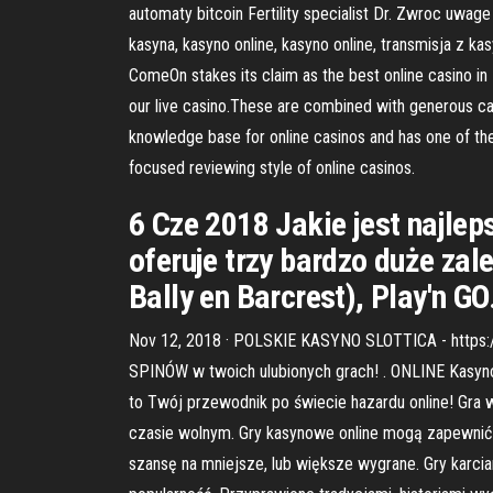
automaty bitcoin Fertility specialist Dr. Zwroc uwa
kasyna, kasyno online, kasyno online, transmisja z ka
ComeOn stakes its claim as the best online casino in I
our live casino.These are combined with generous ca
knowledge base for online casinos and has one of the
focused reviewing style of online casinos.
6 Cze 2018 Jakie jest najlep
oferuje trzy bardzo duże za
Bally en Barcrest), Play'n GO
Nov 12, 2018 · POLSKIE KASYNO SLOTTICA - https:
SPINÓW w twoich ulubionych grach! . ONLINE KasynoOn
to Twój przewodnik po świecie hazardu online! Gra 
czasie wolnym. Gry kasynowe online mogą zapewnić 
szansę na mniejsze, lub większe wygrane. Gry karci