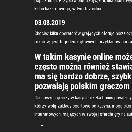
popularność. Przyprawione tradycjami, historiami wyś
klubu hazardowego, w tym też online.
03.08.2019
Chociaż kilku operatorów grających oferuje niezal
rozmów, jest to jeden z głównych przykładów operat
W takim kasynie online może
często można również stawia
ma się bardzo dobrze, szybko
pozwalają polskim graczom n
Dla nowych graczy w kasynie czeka bonus powitalny
którzy wolą zakłady sportowe od kasyna, mogą skorz
internetowych, mających w swojej ofercie gry na au