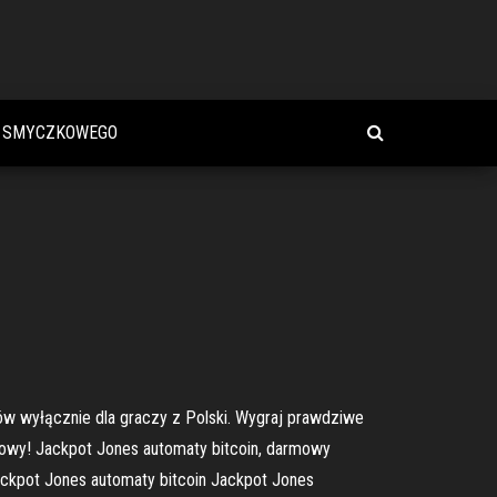
U SMYCZKOWEGO
sów wyłącznie dla graczy z Polski. Wygraj prawdziwe
usowy! Jackpot Jones automaty bitcoin, darmowy
Jackpot Jones automaty bitcoin Jackpot Jones