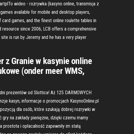
rtplTo wideo - rozrywka (kasyno online, transmisja z
o games available for mobile and desktop players,
 card games, and the finest online roulette tables in
ted resource since 2006, LCB offers a comprehensive
 site is run by Jeremy and he has a very player
r z Granie w kasynie online
naukowe (onder meer WMS,
5 dni prezentów od Slottica! Aż 125 DARMOWYCH
enzje kasyn, informacje o promocjach KasynoOnline.pl
pozycją dla osób, które szukają dobrej rozrywki w
ć gry na zakłady pieniężne, dzięki czemu mamy
 prostota i opłacalność zapewniły im stałą