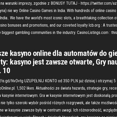
ge na warunki imprezy, zgodnie z BONUSY TUTAJ - https://twitter.com/aza
syna) nie wy Online Casino Games in India. With hundreds of online casin
ndia.. We have the world’s most iconic slots, a breathtaking collection of
sino bonuses and promotions, and our coveted loyalty lcb.org : A trus
 biggest gambling communities in the industry. CasinoListings.com : this
sze kasyno online dla automatów do gie
lety: kasyno jest zawsze otwarte, Gry 
. 10
//is.gd/NvDvtg UZUPEŁNIJ KONTO od 350 PLN już dzisiaj i otrzymaj 
line.pl. 1,502 likes. Aktualności ze świata hazardu, strategie gry, rec
w kasynie internetowym. Gra w kasynie internetowym jest doskonałą pro
nie tylko szeroki wybór pośród różnych rozgrywek, ale także możliwoś
ane w kasynie zawsze były w centrum uwagi. Ich różnorodność, względna