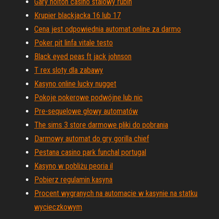
Gary holton casino stalowy rubin
Krupier blackjacka 16 lub 17
Cena jest odpowiednia automat online za darmo
Poker pit linfa vitale testo
Black eyed peas ft jack johnson
T rex sloty dla zabawy
Kasyno online lucky nugget
Pokoje pokerowe podwójne lub nic
Pre-sequelowe głowy automatów
The sims 3 store darmowe pliki do pobrania
Darmowy automat do gry gorilla chief
Pestana casino park funchal portugal
Kasyno w pobliżu peoria il
Pobierz regulamin kasyna
Procent wygranych na automacie w kasynie na statku
wycieczkowym