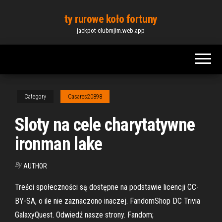
Skip
ty rurowe koło fortuny
to
jackpot-clubmjim.web.app
the
content
Category
Casares20898
Sloty na cele charytatywne
ironman lake
By
AUTHOR
Treści społeczności są dostępne na podstawie licencji CC-
BY-SA, o ile nie zaznaczono inaczej. FandomShop DC Trivia
GalaxyQuest. Odwiedź nasze strony. Fandom;