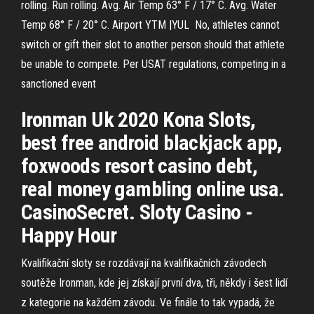
rolling. Run rolling. Avg. Air Temp 63° F / 17° C. Avg. Water
Temp 68° F / 20° C. Airport YTM |YUL No, athletes cannot
switch or gift their slot to another person should that athlete
be unable to compete. Per USAT regulations, competing in a
sanctioned event
Ironman Uk 2020 Kona Slots,
best free android blackjack app,
foxwoods resort casino debt,
real money gambling online usa.
CasinoSecret. Sloty Casino -
Happy Hour
Kvalifikační sloty se rozdávají na kvalifikačních závodech
soutěže Ironman, kde jej získají první dva, tři, někdy i šest lidí
z kategorie na každém závodu. Ve finále to tak vypadá, že