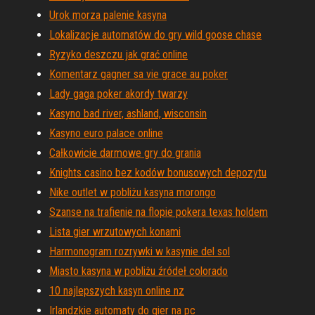
Urok morza palenie kasyna
Lokalizacje automatów do gry wild goose chase
Ryzyko deszczu jak grać online
Komentarz gagner sa vie grace au poker
Lady gaga poker akordy twarzy
Kasyno bad river, ashland, wisconsin
Kasyno euro palace online
Całkowicie darmowe gry do grania
Knights casino bez kodów bonusowych depozytu
Nike outlet w pobliżu kasyna morongo
Szanse na trafienie na flopie pokera texas holdem
Lista gier wrzutowych konami
Harmonogram rozrywki w kasynie del sol
Miasto kasyna w pobliżu źródeł colorado
10 najlepszych kasyn online nz
Irlandzkie automaty do gier na pc