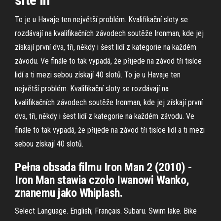
To je u Havaje ten největší problém. Kvalifikační sloty se
rozdávají na kvalifikačních závodech soutěže Ironman, kde jej
získají první dva, tři, někdy i šest lidí z kategorie na každém
závodu. Ve finále to tak vypadá, že přijede na závod tři tisíce
lidí a ti mezi sebou získají 40 slotů. To je u Havaje ten
největší problém. Kvalifikační sloty se rozdávají na
kvalifikačních závodech soutěže Ironman, kde jej získají první
dva, tři, někdy i šest lidí z kategorie na každém závodu. Ve
finále to tak vypadá, že přijede na závod tři tisíce lidí a ti mezi
sebou získají 40 slotů.
Pełna obsada filmu Iron Man 2 (2010) -
Iron Man stawia czoło Iwanowi Wanko,
znanemu jako Whiplash.
Select Language. English; Français. Subaru. Swim lake. Bike