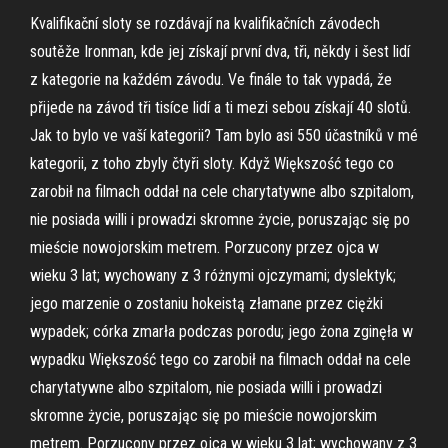
Kvalifikační sloty se rozdávají na kvalifikačních závodech
soutěže Ironman, kde jej získají první dva, tři, někdy i šest lidí
z kategorie na každém závodu. Ve finále to tak vypadá, že
přijede na závod tři tisíce lidí a ti mezi sebou získají 40 slotů.
Jak to bylo ve vaší kategorii? Tam bylo asi 550 účastníků v mé
kategorii, z toho zbyly čtyři sloty. Když Większość tego co
zarobił na filmach oddał na cele charytatywne albo szpitalom,
nie posiada willi i prowadzi skromne życie, poruszając się po
mieście nowojorskim metrem. Porzucony przez ojca w
wieku 3 lat; wychowany z 3 różnymi ojczymami; dyslektyk;
jego marzenie o zostaniu hokeistą złamane przez ciężki
wypadek; córka zmarła podczas porodu; jego żona zginęła w
wypadku Większość tego co zarobił na filmach oddał na cele
charytatywne albo szpitalom, nie posiada willi i prowadzi
skromne życie, poruszając się po mieście nowojorskim
metrem. Porzucony przez ojca w wieku 3 lat; wychowany z 3