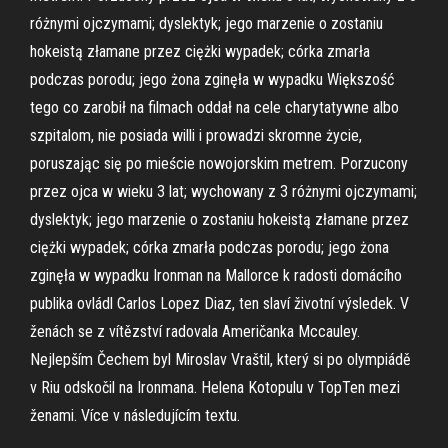
różnymi ojczymami; dyslektyk; jego marzenie o zostaniu
hokeistą złamane przez ciężki wypadek; córka zmarła
podczas porodu; jego żona zginęła w wypadku Większość
tego co zarobił na filmach oddał na cele charytatywne albo
szpitalom, nie posiada willi i prowadzi skromne życie,
poruszając się po mieście nowojorskim metrem. Porzucony
przez ojca w wieku 3 lat; wychowany z 3 różnymi ojczymami;
dyslektyk; jego marzenie o zostaniu hokeistą złamane przez
ciężki wypadek; córka zmarła podczas porodu; jego żona
zginęła w wypadku Ironman na Mallorce k radosti domácího
publika ovládl Carlos Lopez Diaz, ten slaví životní výsledek. V
ženách se z vítězství radovala Američanka Mccauley.
Nejlepším Čechem byl Miroslav Vraštil, který si po olympiádě
v Riu odskočil na Ironmana. Helena Kotopulu v TopTen mezi
ženami. Více v následujícím textu.