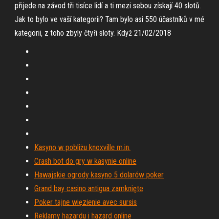
přijede na závod tři tisíce lidí a ti mezi sebou získají 40 slotů.
Jak to bylo ve vaší kategorii? Tam bylo asi 550 účastníků v mé
kategorii, z toho zbyly čtyři sloty. Když 21/02/2018
Kasyno w pobliżu knoxville m.in.
Crash bot do gry w kasynie online
Hawajskie ogrody kasyno 5 dolarów poker
Grand bay casino antigua zamknięte
Poker tajne więzienie avec sursis
Reklamy hazardu i hazard online