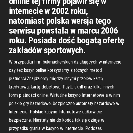
online tej firmy pojawił się w
internecie w 2002 roku,
natomiast polska wersja tego
serwisu powstała w marcu 2006
roku. Posiada dość bogatą ofertę
zakładów sportowych.
W przypadku firm bukmacherskich działających w internecie
czy też kasyn online korzystamy z różnych metod
płatności.Znajdziemy między innymi przelew kartą
kredytową, kartą debetową, PayU, skrill oraz kilka innych
form płatności online. Wirtualne kasyno Internetowe a w nim
polskie gry hazardowe, bezpieczne automaty hazardowe w
Internecie. Polskie kasyno Internetowe całkowicie
bezpieczne. Niestety nie do końca tak się dzieje w
przypadku grania w kasyno w Internecie. Podczas