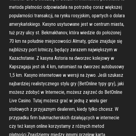
metoda płatności odpowiadała na potrzebę coraz większej
popularności transakcji, na rynku rosyjskim, opartych o dolara
amerykańskiego. Kasyno usytuowane jest w centrum miasta,
tuż przy ulicy st. Bekmakhanov, która wiedzie do położonej
70 km na południe miejscowości Ałmaty, gdzie znajduje się
najbliższy port lotniczy, będący zarazem największym w
Kazachstanie. Z kasyna Astoria na dworzec kolejowy w
Kapszagaju jest ok 4 km, natomiast na dworzec autobusowy
1,5 km. Kasyno internetowe w wersji na żywo. Jeśli szukasz
najbardziej realistycznego stylu gry (BetOnline typy gry), jaki
możesz zdobyć w Internecie, możesz zajrzeć do BetOnline
Live Casino. Tutaj możesz grać w jedną z wielu gier
stołowych z przyjaznym dealerem, kiedy tylko chcesz. W
przypadku firm bukmacherskich działających w internecie
czy też kasyn online korzystamy z różnych metod
płatności.Znajdziemy między innymi przelew kartą